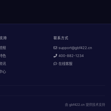
支持
联系方式
流程
support@gbf422.cn
特色
400-882-1234
资讯
在线客服
中心
由
gbf422.cn
提供技术支持