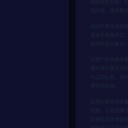
级席位的分配；对
出炉后，争夺晋
后续外界还会继
高水平赛事而言
会持续成为焦点
从更广的视角来
事资源以更灵活
入口的公布，可
参考的样本。
这场比赛也标志
动容。从首战爆
支球队的风骨值