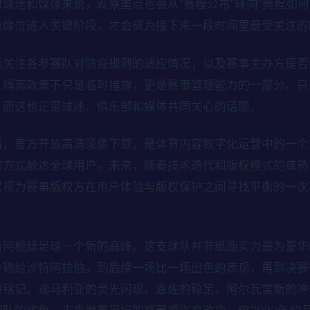
球迷和媒体来说，观察重点也会从“赛程公布”转向“赛程如
级席位进入关键阶段，才会成为接下来一段时间里最受关注的
续关注各参赛队对防疫规则的适应情况，以及赛事主办方是否
，隔离政策不只是临时措施，更是赛事管理能力的一部分。只
，而这也正是球迷、俱乐部和媒体共同关心的话题。
看，官方开放高清录像下载，是体育内容数字化运营中的一个
的方式触达全球用户。未来，随着技术迭代和版权模式的成熟
以视为赛事版权方在用户体验与版权保护之间寻找平衡的一次
着阿根廷足球一个新的高峰。这支球队并非纸面实力最为豪华
冷输给沙特阿拉伯，到后续一场比一场出色的表现，再到决赛
得铭记。迪马利亚的灵光闪现、恩佐的稳定、阿尔瓦雷斯的冲