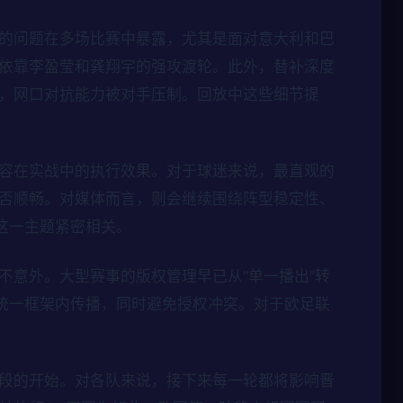
的问题在多场比赛中暴露，尤其是面对意大利和巴
依靠李盈莹和龚翔宇的强攻渡轮。此外，替补深度
，网口对抗能力被对手压制。回放中这些细节提
容在实战中的执行效果。对于球迷来说，最直观的
否顺畅。对媒体而言，则会继续围绕阵型稳定性、
这一主题紧密相关。
不意外。大型赛事的版权管理早已从“单一播出”转
在统一框架内传播，同时避免授权冲突。对于欧足联
段的开始。对各队来说，接下来每一轮都将影响晋