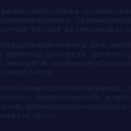
，直播安排的价值并不只在“转播”本身。它还影响到观众是
赛后集锦和数据复盘补足观赛信息。尤其是欧洲杯这类高关注
适合手机观看”“是否支持回看”“是否有多机位或中文解说”
一现象背后还有体育收藏市场的持续升温。近年来，围绕世界
边、限量票根等内容，持续吸引搜索流量。浦发世界杯纪念钞
藏，普通用户想要了解，市场观察者则关注它是否具备长期话
在体育收藏生态中的位置。
赛中最令人惊喜的要素莫过于多支非传统强队的强势崛起。这
色的战术执行力、积极的跑动和高效的防守反击，在小组赛中
都全力争胜，反而能够在与强队的交锋中占据场面上的主动。
杯的竞争生态有了新的认识。