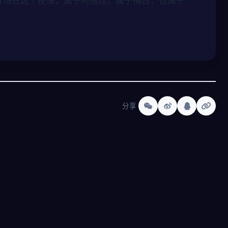
月18日这个夜晚，属于阿根廷，属于梅西，也属于
分享