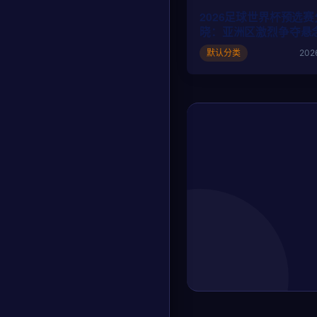
2026足球世界杯预选
晓：亚洲区激烈争夺悬
默认分类
202