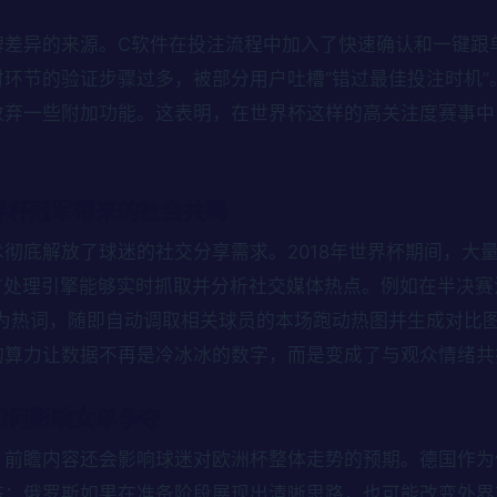
碑差异的来源。C软件在投注流程中加入了快速确认和一键跟
付环节的验证步骤过多，被部分用户吐槽“错过最佳投注时机
放弃一些附加功能。这表明，在世界杯这样的高关注度赛事中
界杯冠军带来的社会共鸣
彻底解放了球迷的社交分享需求。2018年世界杯期间，大
言处理引擎能够实时抓取并分析社交媒体热点。例如在半决赛
成为热词，随即自动调取相关球员的本场跑动热图并生成对比
的算力让数据不再是冷冰冰的数字，而是变成了与观众情绪共
如何影响女单争夺
，前瞻内容还会影响球迷对欧洲杯整体走势的预期。德国作为
态；俄罗斯如果在准备阶段展现出清晰思路，也可能改变外界