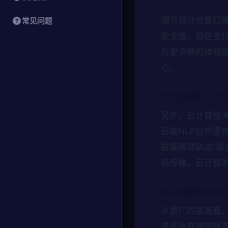
细节设计也是口
常见问题
能全面，但在支
为更流畅的体验
心。
全民热潮：世
另外，云计算技术
云端NLP自然语
兹曼跑动轨迹”
络传播。云计算
半决赛结果会
从更广的层面看
是否处在理想状