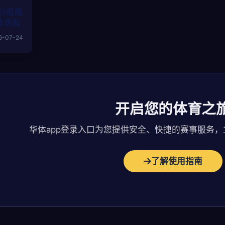
赛分组揭
念迭起
6-07-24
开启您的体育之
华体app登录入口为您提供安全、快捷的赛事服务
了解使用指南