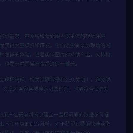
强烈需求。在滤镜和精修图占据主流的视觉环境
而获得大量点赞和转发。它们让没有亲历现场的网
种怎样的体验。随着类似图片的持续产出，大排档
，也属于中国城市夜经济的一部分。
会现场管理、相关话题背景和公众关切上，避免脱
楚，文章才更容易被搜索引擎识别，也更符合读者对
帮助用户在赛前判断中建立一套更可靠的数据参考框
战术和环境的综合分析。对于希望在赛前快速获取
观猜测，转向了更可核验的赛事分析路径。