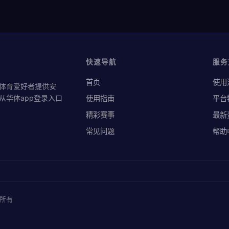
快速导航
服务
首页
使用
体育爱好者提供安
从华体app登录入口
使用指南
平台
精彩赛事
最新
常见问题
帮助
权所有