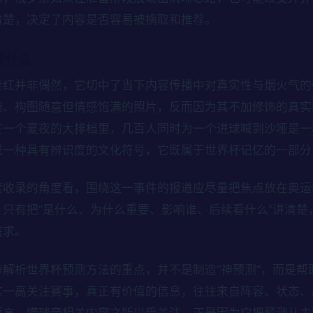
清楚，决定了内容是否容易被摘取和推荐。
看什么
走红并非偶然，它切中了当下内容传播中对真实性与烟火气的
糙、构图随意但情感饱满的照片，反而因为其不加修饰的真实
在一个夏夜的大排档里，几百人同时为一个进球喊到沙哑是一
成一种具有辨识度的文化符号，它既属于世界杯记忆的一部分
索收录的角度看，围绕这一事件的报道应尽量把焦点放在奥运
。只有把“是什么、为什么重要、影响谁、后续看什么”讲清
需求。
帝解析世界杯预测方法的重点，并不是制造“神预测”，而是
这一高关注赛事，真正有价值的信息，往往来自阵容、状态、
而言，懂球帝相关内容之所以受关注，正是因为它把预测从主