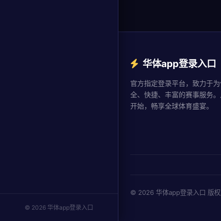
华体app登录入口
官方指定登录平台，致力于为
全、快捷、丰富的赛事服务。
开始，畅享全球体育盛宴。
© 2026 华体app登录入口 版
© 2026 华体app登录入口