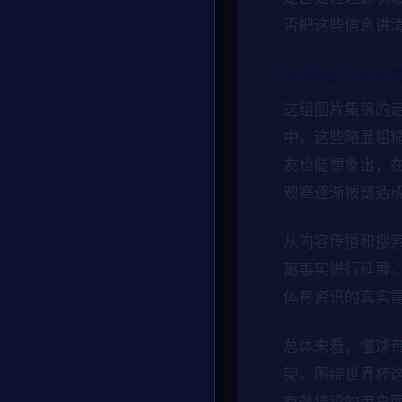
否把这些信息讲
外界接下来会
这组图片集锦的
中，这些略显粗
友也能想象出，
观赛逐渐被塑造
从内容传播和搜
离事实进行延展
体育资讯的真实
总体来看，懂球
架。围绕世界杯
有效结论的用户