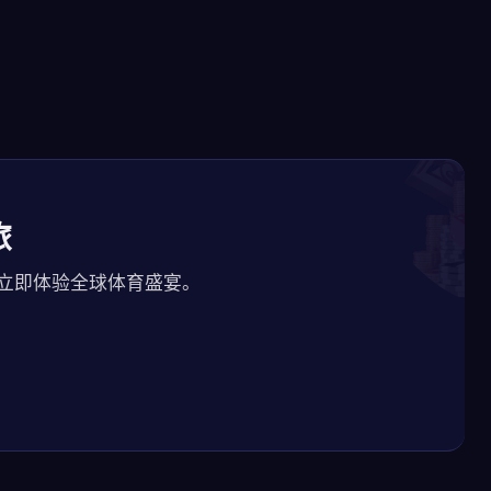
旅
，立即体验全球体育盛宴。